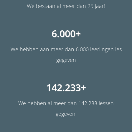
s kan de
We bestaan al meer dan 25 jaar!
e niet
oneren.
ieken
6.000+
ische
s worden
We hebben aan meer dan 6.000 leerlingen les
kt om
gegeven
em
tie te
elen over
drag van
142.233+
zoeker op
site.
We hebben al meer dan 142.233 lessen
ing
gegeven!
ingcookies
 gebruikt
oekers te