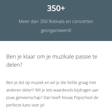
 op de
350+
e. Hierdoor
 website-
Meer dan 350 festivals en concerten
ren
nte
georganiseerd!
enties
gebaseerd
 gedrag van
ezoeker.
Ben je klaar om je muzikale passie te
delen?
uren
Ben je dol op muziek en wil je die liefde graag met
anderen delen? Wil je iets waardevols bijdragen aan
jouw gemeenschap? Dan heeft Novae Popschool de
perfecte kans voor je!