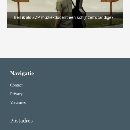
s kan de
e niet
oneren.
Ben ik als ZZP muziekdocent een schijnzelfstandige?
ieken
ische
s worden
kt om
em
tie te
elen over
Navigatie
drag van
Contact
zoeker op
site.
Privacy
Vacatures
ing
ingcookies
Postadres
 gebruikt
oekers te