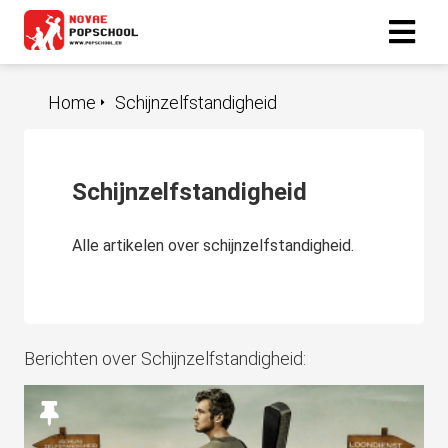
Home
Schijnzelfstandigheid
ngen
 policy
Schijnzelfstandigheid
oneel
Alle artikelen over schijnzelfstandigheid.
onele
s zijn
kelijk om
bsite te
Berichten over Schijnzelfstandigheid:
ken. Ze
 gebruikt
asisfuncties
der deze