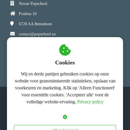
Novae Popschool
 op de
e. Hierdoor
Postbus 10
 website-
6720 AA
Bennekom
ren
nte
contact@popschool.eu
enties
gebaseerd
Bezoekadres
 gedrag van
ezoeker.
Cookies
Novae Popschool
Hoorn 70
6713 KR Ede
Wij en derde partijen gebruiken cookies op onze
uren
website voor geanonimiseerde statistieken, opslaan van
voorkeuren en marketing. Klik op 'Alleen Functioneel'
voor essentiële cookies. 'Accepteer alle' voor de
© Novae Popschool
volledige website-ervaring.
Privacy policy